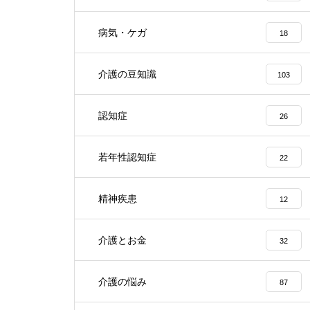
病気・ケガ
18
介護の豆知識
103
認知症
26
若年性認知症
22
精神疾患
12
介護とお金
32
介護の悩み
87