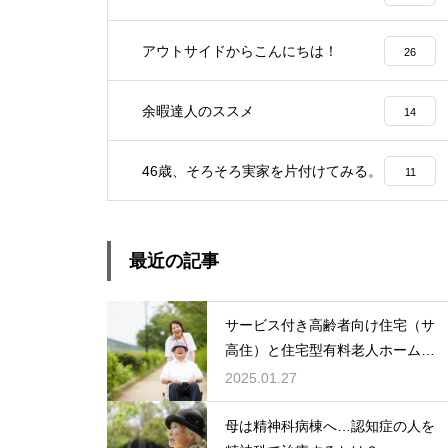
アウトサイドからこんにちは！
26
余暇達人のススメ
14
46歳、そろそろ実家を片付けてみる。
11
最近の記事
サービス付き高齢者向け住宅（サ
高住）と住宅型有料老人ホーム：
どちらを選ぶ？
2025.01.27
母は精神科病棟へ…認知症の人を