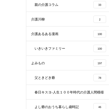
親の介護コラム
33
介護川柳
2
介護あるある漫画
100
いきいきファミリー
100
よみもの
197
父ときどき爺
78
春日キスヨ-人生１００年時代の介護人間模様
3
よし爺のおうち暮らし歳時記
46