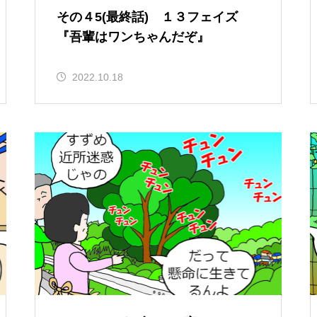
その４5(最終話) １３フェイズ
『吾輩はワンちゃんだぞ』
2022.10.18