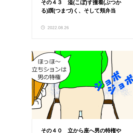
その４３ 溢(こぼ)す撞着(ぶつか
る)躓(つまづ)く、そして頬弁当
2022.08.26
その４０ 立から座へ男の特権や