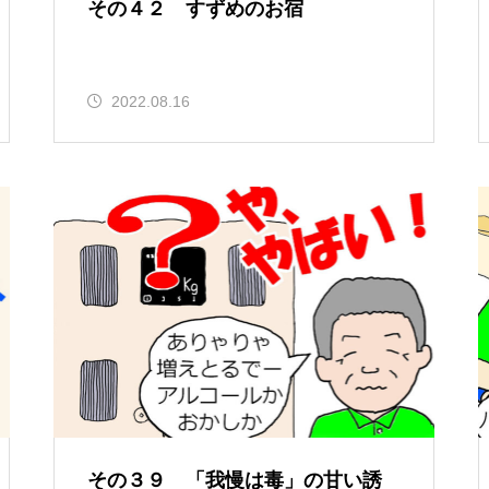
その４２ すずめのお宿
2022.08.16
その３９ 「我慢は毒」の甘い誘