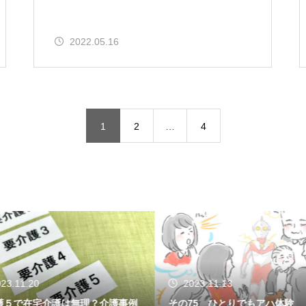
2022.05.16
1
2
…
4
23.11.20
2023.11.13
護５で在宅介護は無理？介護事例
その75 ひとりでもアハ体験