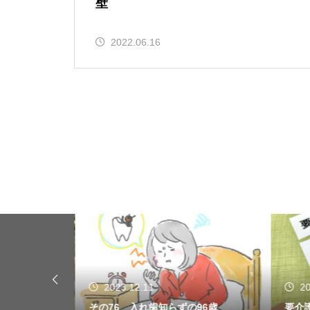
壁
2022.06.16
2023.12.11
20
お試しパック
その76 入れ歯知らずの96歳
要介