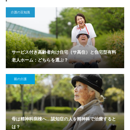
介護の豆知識
サービス付き高齢者向け住宅（サ高住）と住宅型有料
老人ホーム：どちらを選ぶ？
親の介護
母は精神科病棟へ…認知症の人を精神科で治療すると
は？