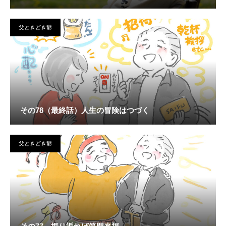
父ときどき爺
その78（最終話）人生の冒険はつづく
父ときどき爺