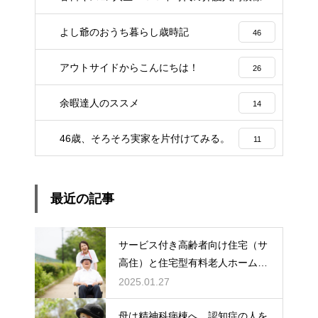
3
よし爺のおうち暮らし歳時記
46
アウトサイドからこんにちは！
26
余暇達人のススメ
14
46歳、そろそろ実家を片付けてみる。
11
最近の記事
サービス付き高齢者向け住宅（サ
高住）と住宅型有料老人ホーム：
どちらを選ぶ？
2025.01.27
母は精神科病棟へ…認知症の人を