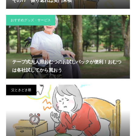
その77 振り返れば笑門来福
おすすめグッズ・サービス
テープ式大人用おむつのお試しパックが便利！おむつ
は各社試してから買おう
父ときどき爺