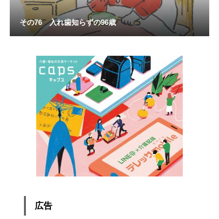
その76 入れ歯知らずの96歳
広告