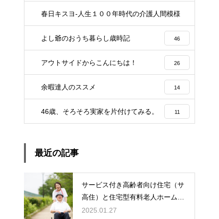
春日キスヨ-人生１００年時代の介護人間模様
3
よし爺のおうち暮らし歳時記
46
アウトサイドからこんにちは！
26
余暇達人のススメ
14
46歳、そろそろ実家を片付けてみる。
11
最近の記事
サービス付き高齢者向け住宅（サ
高住）と住宅型有料老人ホーム：
どちらを選ぶ？
2025.01.27