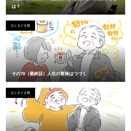
は？
父ときどき爺
その78（最終話）人生の冒険はつづく
父ときどき爺