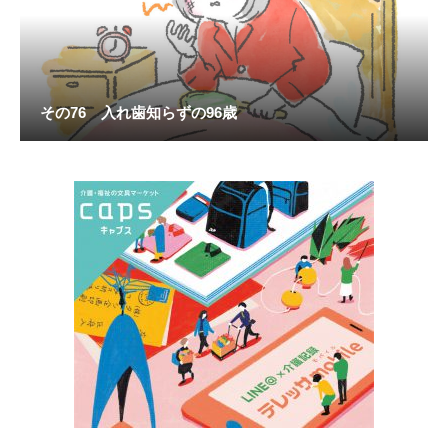
その76 入れ歯知らずの96歳