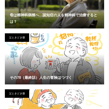
母は精神科病棟へ…認知症の人を精神科で治療すると
は？
父ときどき爺
その78（最終話）人生の冒険はつづく
父ときどき爺