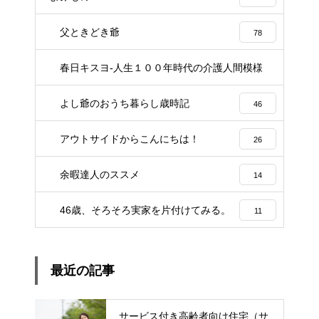
父ときどき爺
78
春日キスヨ-人生１００年時代の介護人間模様
3
よし爺のおうち暮らし歳時記
46
アウトサイドからこんにちは！
26
余暇達人のススメ
14
46歳、そろそろ実家を片付けてみる。
11
最近の記事
サービス付き高齢者向け住宅（サ