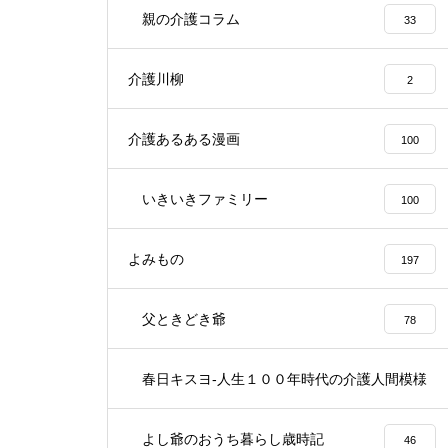
親の介護コラム
33
介護川柳
2
介護あるある漫画
100
いきいきファミリー
100
よみもの
197
父ときどき爺
78
春日キスヨ-人生１００年時代の介護人間模様
3
よし爺のおうち暮らし歳時記
46