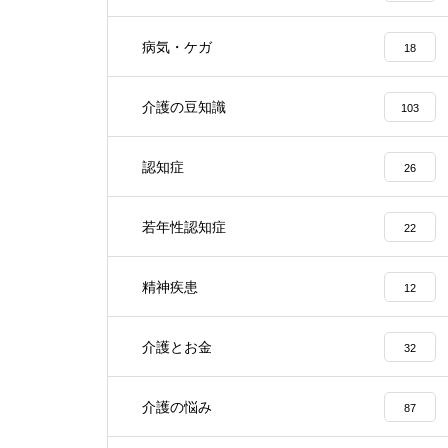
病気・ケガ
18
介護の豆知識
103
認知症
26
若年性認知症
22
精神疾患
12
介護とお金
32
介護の悩み
87