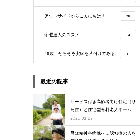
アウトサイドからこんにちは！
26
余暇達人のススメ
14
46歳、そろそろ実家を片付けてみる。
11
最近の記事
サービス付き高齢者向け住宅（サ
高住）と住宅型有料老人ホーム：
どちらを選ぶ？
2025.01.27
母は精神科病棟へ…認知症の人を