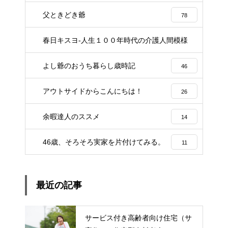
父ときどき爺
78
春日キスヨ-人生１００年時代の介護人間模様
3
よし爺のおうち暮らし歳時記
46
アウトサイドからこんにちは！
26
余暇達人のススメ
14
46歳、そろそろ実家を片付けてみる。
11
最近の記事
サービス付き高齢者向け住宅（サ