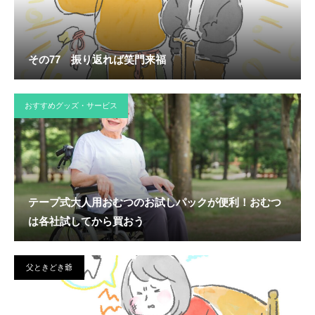
その77 振り返れば笑門来福
おすすめグッズ・サービス
テープ式大人用おむつのお試しパックが便利！おむつ
は各社試してから買おう
父ときどき爺