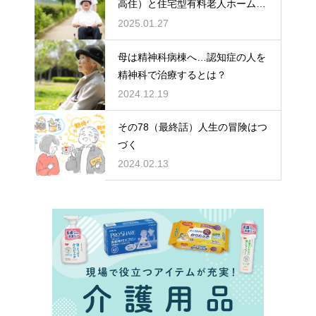
高住）と住宅型有料老人ホーム：
どちらを選ぶ？
2025.01.27
母は精神科病棟へ…認知症の人を
精神科で治療するとは？
2024.12.19
その78（最終話）人生の冒険はつ
づく
2024.02.13