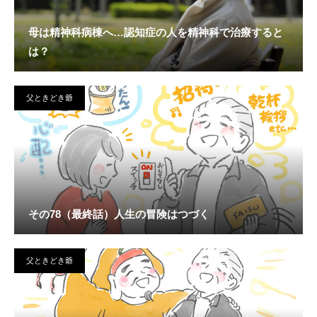
母は精神科病棟へ…認知症の人を精神科で治療すると
は？
父ときどき爺
その78（最終話）人生の冒険はつづく
父ときどき爺