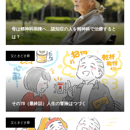
母は精神科病棟へ…認知症の人を精神科で治療すると
は？
父ときどき爺
その78（最終話）人生の冒険はつづく
父ときどき爺