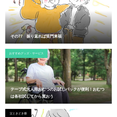
その77 振り返れば笑門来福
おすすめグッズ・サービス
テープ式大人用おむつのお試しパックが便利！おむつ
は各社試してから買おう
父ときどき爺