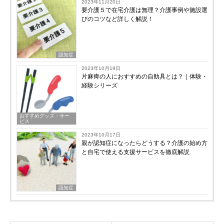
2023年11月20日
要介護５で在宅介護は無理？介護事例や施設選
びのコツなど詳しく解説！
認知症
2023年10月19日
片麻痺の人におすすめの自助具とは？｜体験・
経験シリーズ
おすすめグッズ・サー
ビス
2023年10月17日
親が認知症になったらどうする？介護の始め方
と自宅で使える支援サービスを徹底解説
認知症