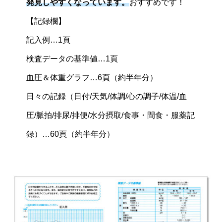
発見しやすくなっています。
おすすめです！
【記録欄】
記入例…1頁
検査データの基準値…1頁
血圧＆体重グラフ…6頁（約半年分）
日々の記録（日付/天気/体調/心の調子/体温/血
圧/脈拍/排尿/排便/水分摂取/食事・間食・服薬記
録）…60頁（約半年分）