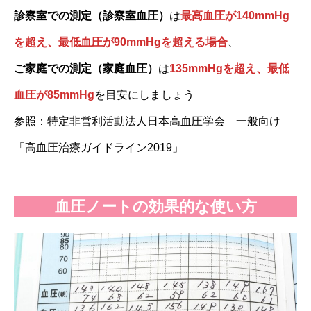
診察室での測定（診察室血圧）
は
最高血圧が140mmHg
を超え、最低血圧が90mmHgを超える場合
、
ご家庭での測定（家庭血圧）
は
135mmHgを超え、最低
血圧が85mmHg
を目安にしましょう
参照：特定非営利活動法人日本高血圧学会 一般向け
「高血圧治療ガイドライン2019」
血圧ノートの効果的な使い方