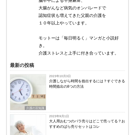
脳卒中による半身麻痺、
大腸がんなど病気のオンパレードで
認知症状も増えてきた父親の介護を
１０年以上やっています。
モットーは「毎日明るく」マンガと小説好
き。
介護ストレスと上手に付き合っています。
最新の投稿
2023年10月3日
介護しながら時間を捻出するには？すぐできる
時間捻出の8つの方法
介護の豆知識
2023年9月1日
大人用おむつのバラ売りはどこで売ってる？お
すすめのばら売りセットはコレ