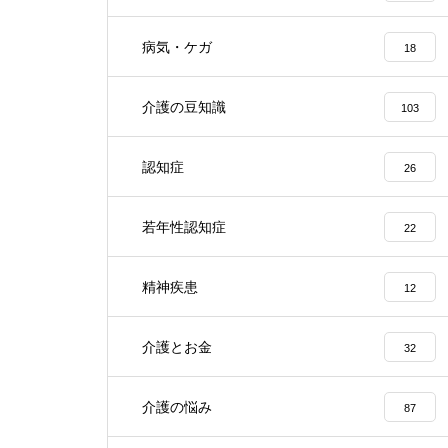
病気・ケガ
18
介護の豆知識
103
認知症
26
若年性認知症
22
精神疾患
12
介護とお金
32
介護の悩み
87