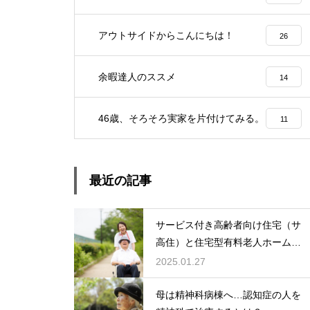
アウトサイドからこんにちは！
26
余暇達人のススメ
14
46歳、そろそろ実家を片付けてみる。
11
最近の記事
サービス付き高齢者向け住宅（サ
高住）と住宅型有料老人ホーム：
どちらを選ぶ？
2025.01.27
母は精神科病棟へ…認知症の人を