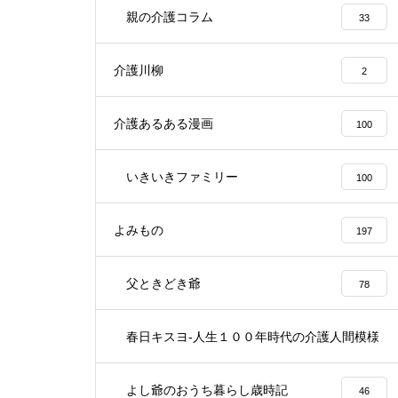
親の介護コラム
33
介護川柳
2
介護あるある漫画
100
いきいきファミリー
100
よみもの
197
父ときどき爺
78
春日キスヨ-人生１００年時代の介護人間模様
3
よし爺のおうち暮らし歳時記
46