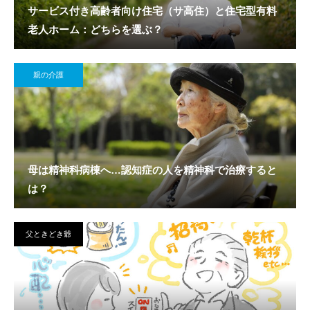
サービス付き高齢者向け住宅（サ高住）と住宅型有料
老人ホーム：どちらを選ぶ？
親の介護
母は精神科病棟へ…認知症の人を精神科で治療すると
は？
父ときどき爺