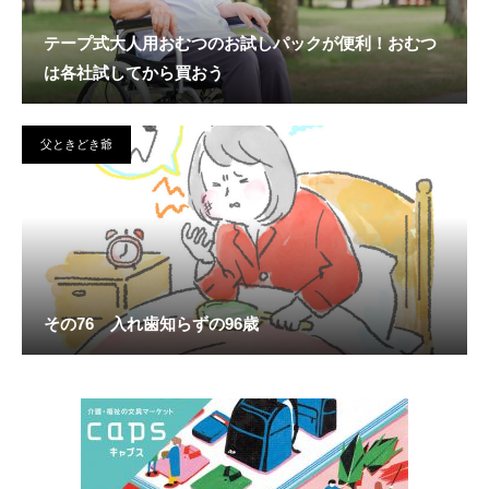
テープ式大人用おむつのお試しパックが便利！おむつ
は各社試してから買おう
父ときどき爺
その76 入れ歯知らずの96歳