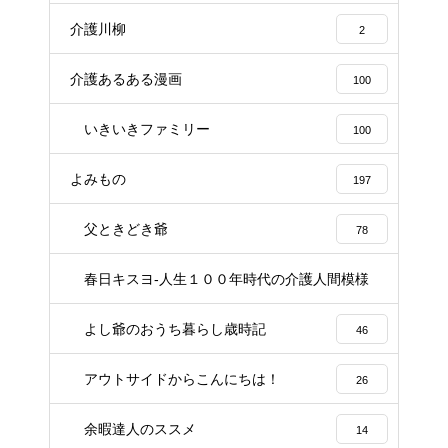
介護川柳
2
介護あるある漫画
100
いきいきファミリー
100
よみもの
197
父ときどき爺
78
春日キスヨ-人生１００年時代の介護人間模様
3
よし爺のおうち暮らし歳時記
46
アウトサイドからこんにちは！
26
余暇達人のススメ
14