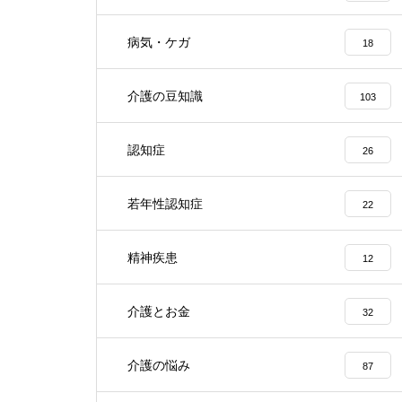
病気・ケガ
18
介護の豆知識
103
認知症
26
若年性認知症
22
精神疾患
12
介護とお金
32
介護の悩み
87