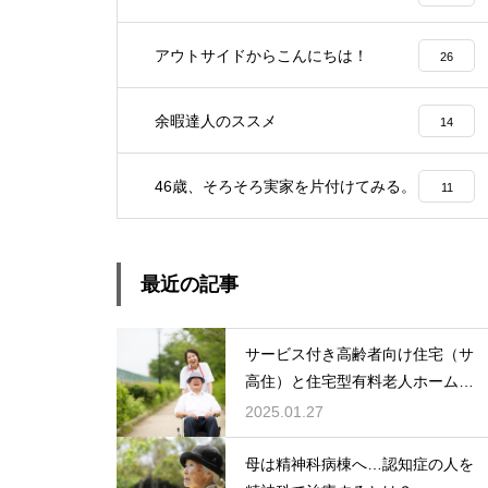
アウトサイドからこんにちは！
26
余暇達人のススメ
14
46歳、そろそろ実家を片付けてみる。
11
最近の記事
サービス付き高齢者向け住宅（サ
高住）と住宅型有料老人ホーム：
どちらを選ぶ？
2025.01.27
母は精神科病棟へ…認知症の人を