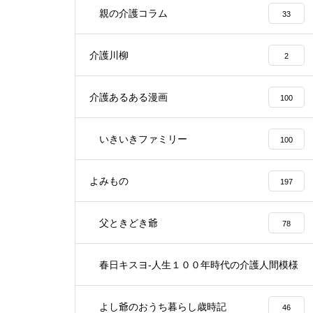
親の介護コラム
33
介護川柳
2
介護あるある漫画
100
いきいきファミリー
100
よみもの
197
父ときどき爺
78
春日キスヨ-人生１００年時代の介護人間模様
3
よし爺のおうち暮らし歳時記
46