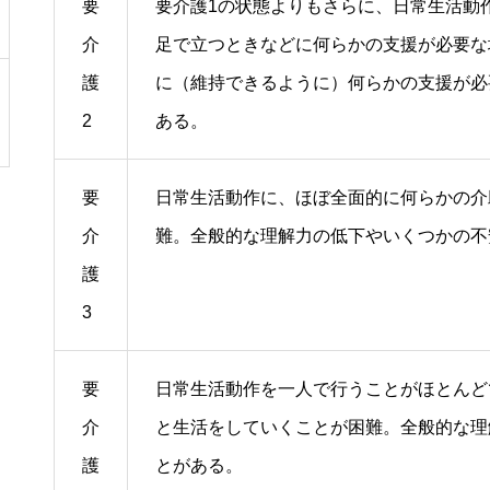
要
要介護1の状態よりもさらに、日常生活動
介
足で立つときなどに何らかの支援が必要な
護
に（維持できるように）何らかの支援が必
2
ある。
要
日常生活動作に、ほぼ全面的に何らかの介
介
難。全般的な理解力の低下やいくつかの不
護
3
要
日常生活動作を一人で行うことがほとんど
介
と生活をしていくことが困難。全般的な理
護
とがある。