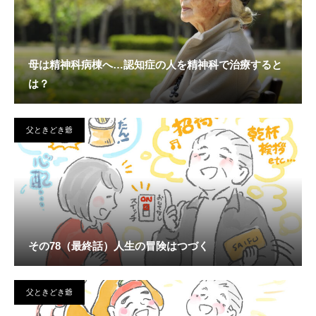
母は精神科病棟へ…認知症の人を精神科で治療すると
は？
父ときどき爺
その78（最終話）人生の冒険はつづく
父ときどき爺