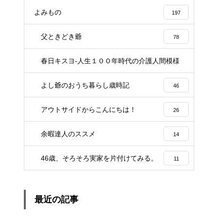
よみもの
197
父ときどき爺
78
春日キスヨ-人生１００年時代の介護人間模様
3
よし爺のおうち暮らし歳時記
46
アウトサイドからこんにちは！
26
余暇達人のススメ
14
46歳、そろそろ実家を片付けてみる。
11
最近の記事