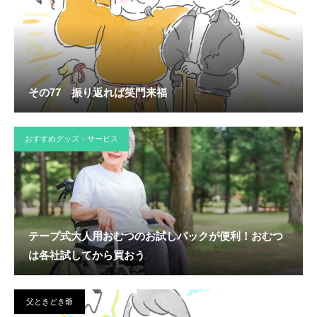
その77 振り返れば笑門来福
おすすめグッズ・サービス
テープ式大人用おむつのお試しパックが便利！おむつ
は各社試してから買おう
父ときどき爺