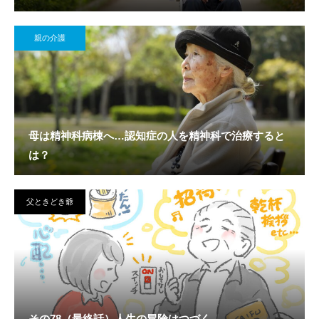
親の介護
母は精神科病棟へ…認知症の人を精神科で治療すると
は？
父ときどき爺
その78（最終話）人生の冒険はつづく