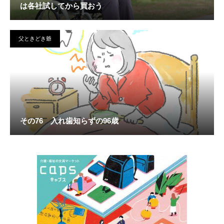
は各社試してから買おう
父ときどき爺
その76 入れ歯知らずの96歳