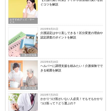
【介護の臭い対策】トイレや排泄物の臭いを防
ぐコツを解説
おすすめグッズ・サー
ビス
2023年9月21日
介護認定はやり直しできる！区分変更の理由や
認定調査のポイントを解説
介護の豆知識
2023年8月18日
ヘルパーに調理支援を頼みたい！介護保険でで
きる範囲を解説
介護の豆知識
2023年7月25日
かかりつけ医がいない人必見！そもそもかかり
つけ医って？どう選ぶの？