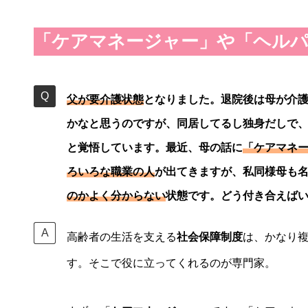
「ケアマネージャー」や「ヘルパ
父が要介護状態
となりました。退院後は母が介
かなと思うのですが、同居してるし独身だしで
と覚悟しています。最近、母の話に
「ケアマネ
ろいろな職業の人
が出てきますが、私同様母も
のかよく分からない
状態です。どう付き合えば
高齢者の生活を支える
社会保障制度
は、かなり
す。そこで役に立ってくれるのが専門家。