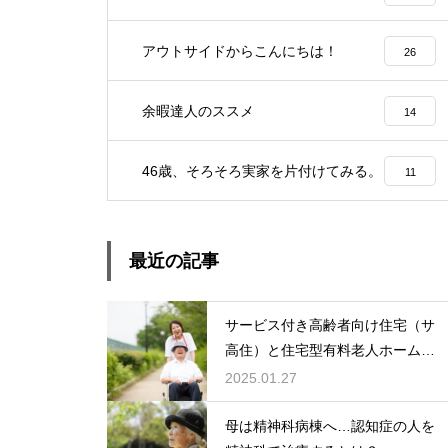
アウトサイドからこんにちは！
26
余暇達人のススメ
14
46歳、そろそろ実家を片付けてみる。
11
最近の記事
サービス付き高齢者向け住宅（サ
高住）と住宅型有料老人ホーム：
どちらを選ぶ？
2025.01.27
母は精神科病棟へ…認知症の人を