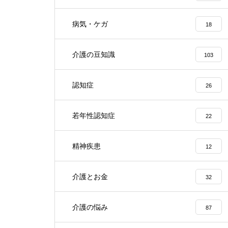
病気・ケガ
18
介護の豆知識
103
認知症
26
若年性認知症
22
精神疾患
12
介護とお金
32
介護の悩み
87