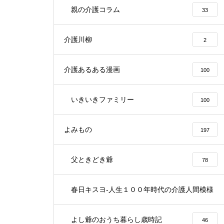
親の介護コラム
33
介護川柳
2
介護あるある漫画
100
いきいきファミリー
100
よみもの
197
父ときどき爺
78
春日キスヨ-人生１００年時代の介護人間模様
3
よし爺のおうち暮らし歳時記
46