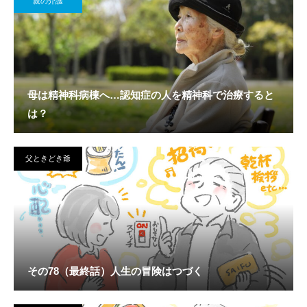
親の介護
母は精神科病棟へ…認知症の人を精神科で治療すると
は？
父ときどき爺
その78（最終話）人生の冒険はつづく