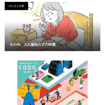
父ときどき爺
その76 入れ歯知らずの96歳