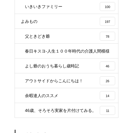
いきいきファミリー
100
よみもの
197
父ときどき爺
78
春日キスヨ-人生１００年時代の介護人間模様
3
よし爺のおうち暮らし歳時記
46
アウトサイドからこんにちは！
26
余暇達人のススメ
14
46歳、そろそろ実家を片付けてみる。
11