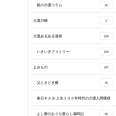
親の介護コラム
33
介護川柳
2
介護あるある漫画
100
いきいきファミリー
100
よみもの
197
父ときどき爺
78
春日キスヨ-人生１００年時代の介護人間模様
3
よし爺のおうち暮らし歳時記
46