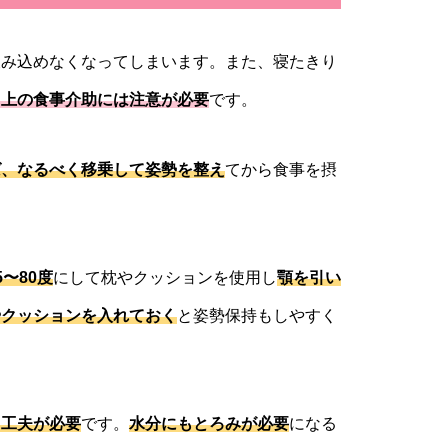
飲み込めなくなってしまいます。また、寝たきり
ド上の食事介助には注意が必要
です。
ば、なるべく移乗して姿勢を整え
てから食事を摂
〜80度
にして枕やクッションを使用し
顎を引い
やクッションを入れておく
と姿勢保持もしやすく
り工夫が必要
です。
水分にもとろみが必要
になる