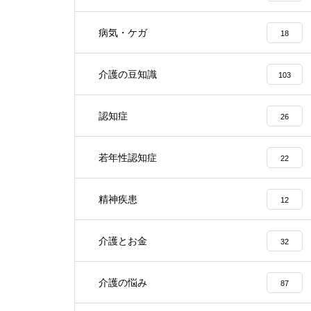
病気・ケガ
18
介護の豆知識
103
認知症
26
若年性認知症
22
精神疾患
12
介護とお金
32
介護の悩み
87