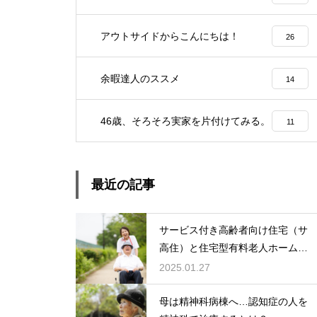
アウトサイドからこんにちは！
26
余暇達人のススメ
14
46歳、そろそろ実家を片付けてみる。
11
最近の記事
サービス付き高齢者向け住宅（サ
高住）と住宅型有料老人ホーム：
どちらを選ぶ？
2025.01.27
母は精神科病棟へ…認知症の人を