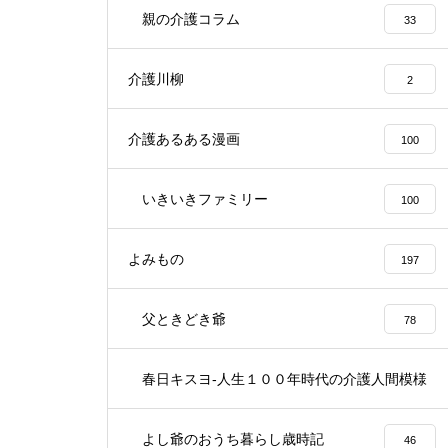
親の介護コラム
33
介護川柳
2
介護あるある漫画
100
いきいきファミリー
100
よみもの
197
父ときどき爺
78
春日キスヨ-人生１００年時代の介護人間模様
3
よし爺のおうち暮らし歳時記
46