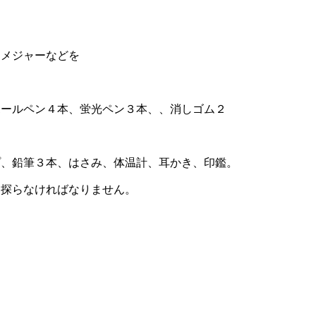
、メジャーなどを
ボールペン４本、蛍光ペン３本、、消しゴム２
プ、鉛筆３本、はさみ、体温計、耳かき、印鑑。
と探らなければなりません。