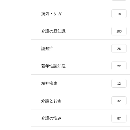
病気・ケガ
18
介護の豆知識
103
認知症
26
若年性認知症
22
精神疾患
12
介護とお金
32
介護の悩み
87