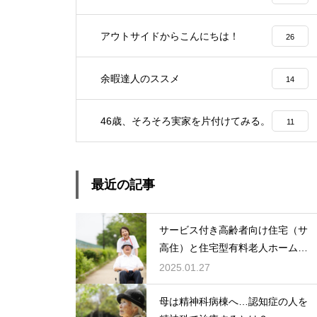
アウトサイドからこんにちは！
26
余暇達人のススメ
14
46歳、そろそろ実家を片付けてみる。
11
最近の記事
サービス付き高齢者向け住宅（サ
高住）と住宅型有料老人ホーム：
どちらを選ぶ？
2025.01.27
母は精神科病棟へ…認知症の人を