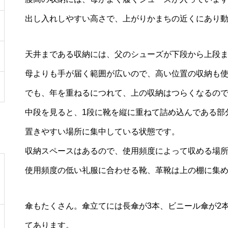
出し入れしやすい高さで、上がりかまちの近くにあり
天井まである収納には、父のシューズが下段から上段
母よりも手が届く範囲が広いので、高い位置の収納も
でも、年を重ねるにつれて、上の収納はつらくなるの
中段を見ると、1段に靴を縦に重ねて詰め込んである部
置きやすい場所に集中している状態です。
収納スペースはあるので、使用頻度によって収める場
使用頻度の低い礼服に合わせる靴、革靴は上の棚に集
傘もたくさん。傘立てには長傘が3本、ビニール傘が2
てあります。