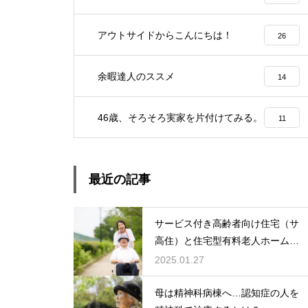
アウトサイドからこんにちは！
26
余暇達人のススメ
14
46歳、そろそろ実家を片付けてみる。
11
最近の記事
サービス付き高齢者向け住宅（サ
高住）と住宅型有料老人ホーム：
どちらを選ぶ？
2025.01.27
母は精神科病棟へ…認知症の人を