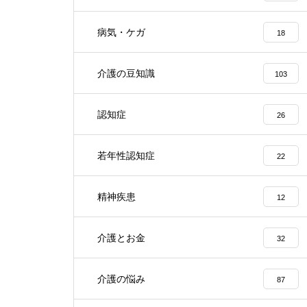
病気・ケガ
18
介護の豆知識
103
認知症
26
若年性認知症
22
精神疾患
12
介護とお金
32
介護の悩み
87