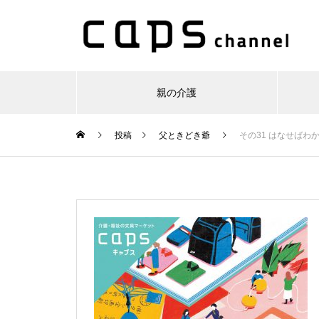
親の介護
投稿
父ときどき爺
その31 はなせばわ