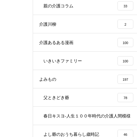
親の介護コラム
33
介護川柳
2
介護あるある漫画
100
いきいきファミリー
100
よみもの
197
父ときどき爺
78
春日キスヨ-人生１００年時代の介護人間模様
3
よし爺のおうち暮らし歳時記
46