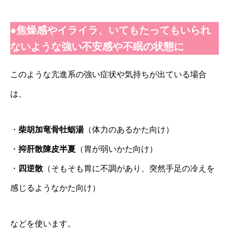
●焦燥感やイライラ、いてもたってもいられ
ないような強い不安感や不眠の状態に
このような亢進系の強い症状や気持ちが出ている場合
は、
・
柴胡加竜骨牡蛎湯
（体力のあるかた向け）
・
抑肝散陳皮半夏
（胃が弱いかた向け）
・
四逆散
（そもそも胃に不調があり、突然手足の冷えを
感じるようなかた向け）
などを使います。