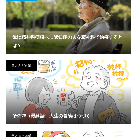
母は精神科病棟へ…認知症の人を精神科で治療すると
は？
父ときどき爺
その78（最終話）人生の冒険はつづく
父ときどき爺