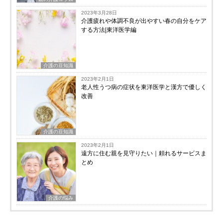
2023年3月28日
介護疲れや体調不良が出やすい春の自分をケア
する方法|東洋医学編
介護の豆知識
2023年2月1日
老人性うつ病の症状を東洋医学と漢方で優しく
改善
介護の豆知識
2023年2月1日
遠方に住む親を見守りたい｜頼れるサービスま
とめ
介護の悩み