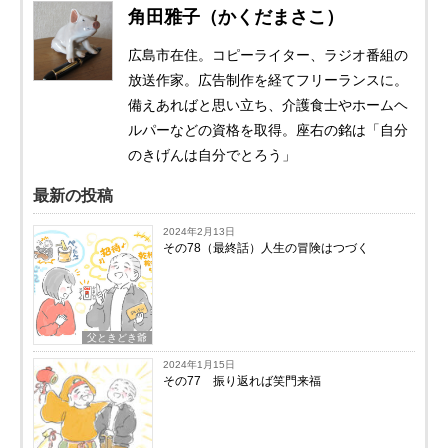
角田雅子（かくだまさこ）
広島市在住。コピーライター、ラジオ番組の
放送作家。広告制作を経てフリーランスに。
備えあればと思い立ち、介護食士やホームヘ
ルパーなどの資格を取得。座右の銘は「自分
のきげんは自分でとろう」
最新の投稿
2024年2月13日
その78（最終話）人生の冒険はつづく
父ときどき爺
2024年1月15日
その77 振り返れば笑門来福