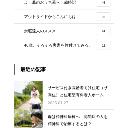
よし爺のおうち暮らし歳時記
46
アウトサイドからこんにちは！
26
余暇達人のススメ
14
46歳、そろそろ実家を片付けてみる。
11
最近の記事
サービス付き高齢者向け住宅（サ
高住）と住宅型有料老人ホーム：
どちらを選ぶ？
2025.01.27
母は精神科病棟へ…認知症の人を
精神科で治療するとは？