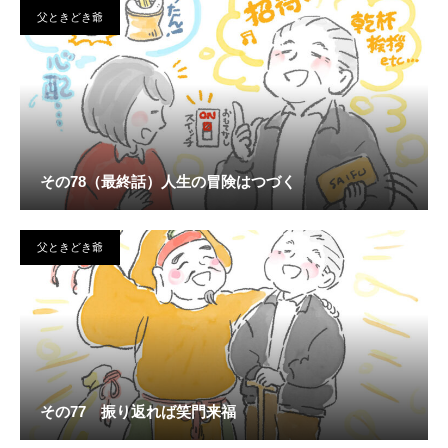
父ときどき爺
その78（最終話）人生の冒険はつづく
父ときどき爺
その77 振り返れば笑門来福