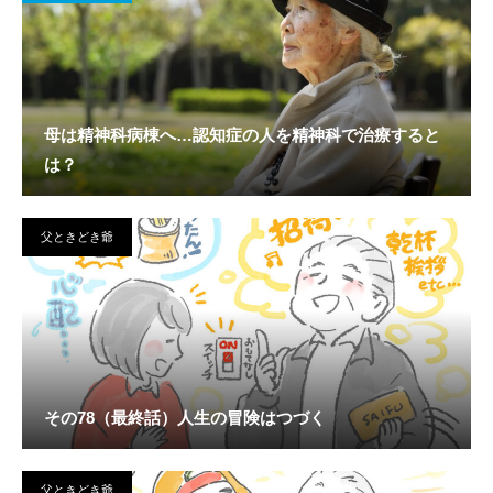
母は精神科病棟へ…認知症の人を精神科で治療すると
は？
父ときどき爺
その78（最終話）人生の冒険はつづく
父ときどき爺