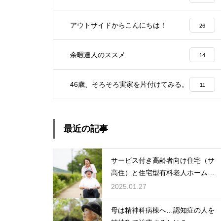
アウトサイドからこんにちは！
26
余暇達人のススメ
14
46歳、そろそろ実家を片付けてみる。
11
最近の記事
サービス付き高齢者向け住宅（サ
高住）と住宅型有料老人ホーム：
どちらを選ぶ？
2025.01.27
母は精神科病棟へ…認知症の人を