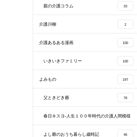
親の介護コラム
33
介護川柳
2
介護あるある漫画
100
いきいきファミリー
100
よみもの
197
父ときどき爺
78
春日キスヨ-人生１００年時代の介護人間模様
3
よし爺のおうち暮らし歳時記
46