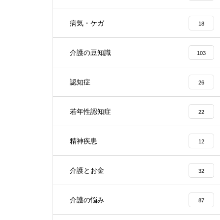
病気・ケガ
18
介護の豆知識
103
認知症
26
若年性認知症
22
精神疾患
12
介護とお金
32
介護の悩み
87