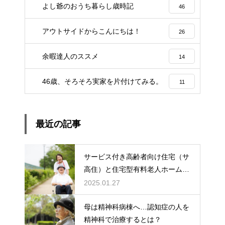
3
よし爺のおうち暮らし歳時記
46
アウトサイドからこんにちは！
26
余暇達人のススメ
14
46歳、そろそろ実家を片付けてみる。
11
最近の記事
サービス付き高齢者向け住宅（サ
高住）と住宅型有料老人ホーム：
どちらを選ぶ？
2025.01.27
母は精神科病棟へ…認知症の人を
精神科で治療するとは？