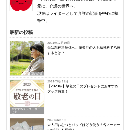
元に、介護の世界へ。
現在はライターとして介護の記事を中心に執
筆中。
最新の投稿
2024年12月19日
母は精神科病棟へ…認知症の人を精神科で治療
するとは？
親の介護
2023年8月21日
【2023年】敬老の日のプレゼントにおすすめ
グッズ特集！
おすすめグッズ・サー
ビス
2023年6月5日
大人用おむつとパッドはどう使う？各メーカー