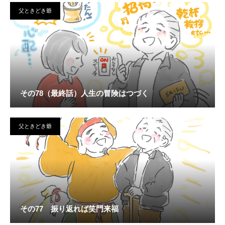
父ときどき爺
その78（最終話）人生の冒険はつづく
父ときどき爺
その77 振り返れば笑門来福