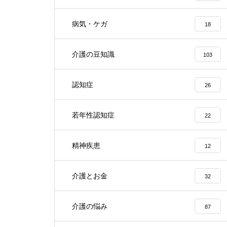
病気・ケガ
18
介護の豆知識
103
認知症
26
若年性認知症
22
精神疾患
12
介護とお金
32
介護の悩み
87