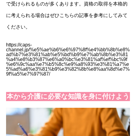
で受けられるものが多くあります。資格の取得を本格的
に考えられる場合はぜひこちらの記事を参考にしてみて
ください。
https://caps-
channel.jp/%e5%ae%b6%e6%97%8f%e4%bb%8b%e8%
ad%b7%e3%81%ab%e5%bd%b9%e7%ab%8b%e3%81
%a4%e8%b3%87%e6%a0%bc%e3%81%af%ef%bc%9f
%e6%9c%aa%e7%b5%8c%e9%a8%93%e3%81%a7%e
5%ad%a6%e3%81%b9%e3%82%8b%e8%aa%8d%e7%
9f%a5%e7%97%87/
本から介護に必要な知識を身に付けよう