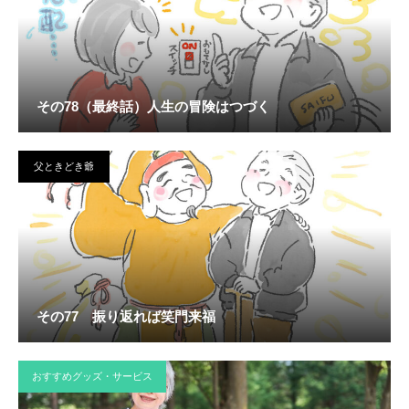
その78（最終話）人生の冒険はつづく
父ときどき爺
その77 振り返れば笑門来福
おすすめグッズ・サービス