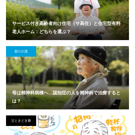
サービス付き高齢者向け住宅（サ高住）と住宅型有料
老人ホーム：どちらを選ぶ？
親の介護
母は精神科病棟へ…認知症の人を精神科で治療すると
は？
父ときどき爺