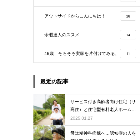
アウトサイドからこんにちは！
26
余暇達人のススメ
14
46歳、そろそろ実家を片付けてみる。
11
最近の記事
サービス付き高齢者向け住宅（サ
高住）と住宅型有料老人ホーム：
どちらを選ぶ？
2025.01.27
母は精神科病棟へ…認知症の人を