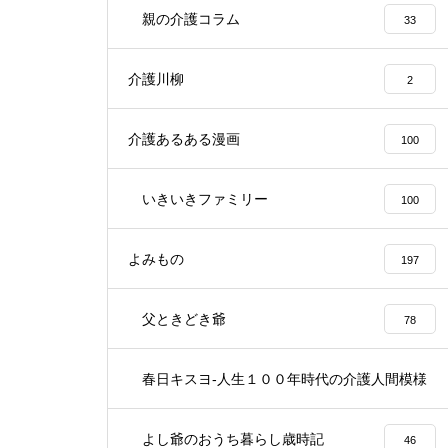
親の介護コラム
33
介護川柳
2
介護あるある漫画
100
いきいきファミリー
100
よみもの
197
父ときどき爺
78
春日キスヨ-人生１００年時代の介護人間模様
3
よし爺のおうち暮らし歳時記
46