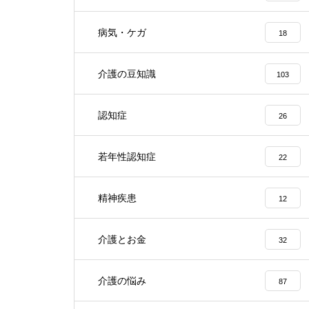
病気・ケガ
18
介護の豆知識
103
認知症
26
若年性認知症
22
精神疾患
12
介護とお金
32
介護の悩み
87