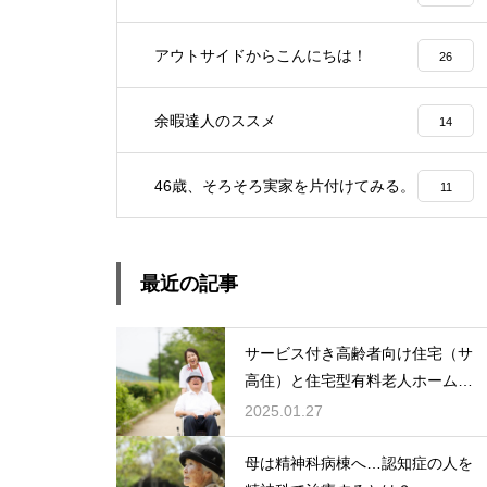
アウトサイドからこんにちは！
26
余暇達人のススメ
14
46歳、そろそろ実家を片付けてみる。
11
最近の記事
サービス付き高齢者向け住宅（サ
高住）と住宅型有料老人ホーム：
どちらを選ぶ？
2025.01.27
母は精神科病棟へ…認知症の人を