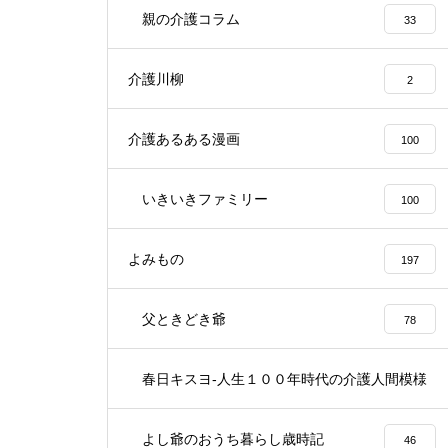
親の介護コラム
33
介護川柳
2
介護あるある漫画
100
いきいきファミリー
100
よみもの
197
父ときどき爺
78
春日キスヨ-人生１００年時代の介護人間模様
3
よし爺のおうち暮らし歳時記
46