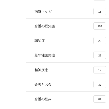
病気・ケガ
18
介護の豆知識
103
認知症
26
若年性認知症
22
精神疾患
12
介護とお金
32
介護の悩み
87