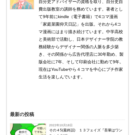
自分史アドバイザーの資格を取り、自分史自
費出版教室の講師を務めています。著者とし
て9年前にkindle（電子書籍）で4コマ漫画
「家庭菜園仰天日記」を出版。それから4コ
マ漫画にはまり描き続けています。中学高校
と美術部で活動し、日本デザイナー学院の教
務経験からデザイナー関係の人脈を多少築
き、その関係から広告代理店に30年勤め、製
版会社に7年、そして印刷会社に勤めて9年。
現在はYouTubeやら４コマを中心にプチ作家
生活を楽しんでいます。
最新の投稿
2022年10月18日
その４5(最終話) １３フェイズ『吾輩はワン