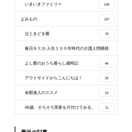
いきいきファミリー
100
よみもの
197
父ときどき爺
78
春日キスヨ-人生１００年時代の介護人間模様
3
よし爺のおうち暮らし歳時記
46
アウトサイドからこんにちは！
26
余暇達人のススメ
14
46歳、そろそろ実家を片付けてみる。
11