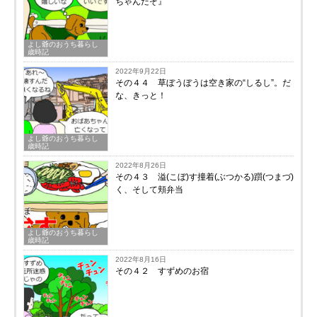
ちゃんだぞ』
よし爺のおうち暮らし
歳時記
2022年9月22日
その４４ 草ぼうぼうは空き家の“しるし”。だ
な、きっと！
よし爺のおうち暮らし
歳時記
2022年8月26日
その４３ 溢(こぼ)す撞着(ぶつかる)躓(つまづ)
く、そして頬弁当
よし爺のおうち暮らし
歳時記
2022年8月16日
その４２ すずめのお宿