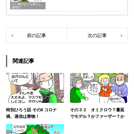
よし爺のおうち暮らし
歳時記
前の記事
次の記事
関連記事
特別ひろう話 その8 コロナ
その３２ オミクロウ？蔓延
禍、過信は禁物！
でモデル？かファーザー？か