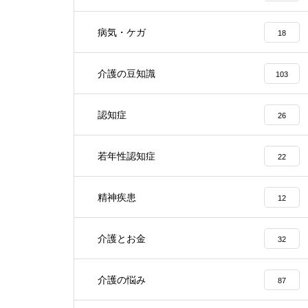
病気・ケガ
18
介護の豆知識
103
認知症
26
若年性認知症
22
精神疾患
12
介護とお金
32
介護の悩み
87