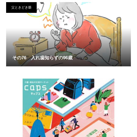
父ときどき爺
その76 入れ歯知らずの96歳