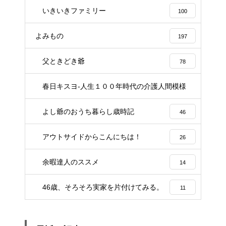
いきいきファミリー
100
よみもの
197
父ときどき爺
78
春日キスヨ-人生１００年時代の介護人間模様
3
よし爺のおうち暮らし歳時記
46
アウトサイドからこんにちは！
26
余暇達人のススメ
14
46歳、そろそろ実家を片付けてみる。
11