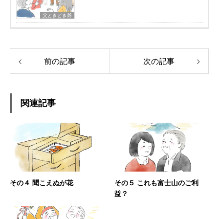
父ときどき爺
前の記事
次の記事
関連記事
その４ 聞こえぬが花
その５ これも富士山のご利
益？