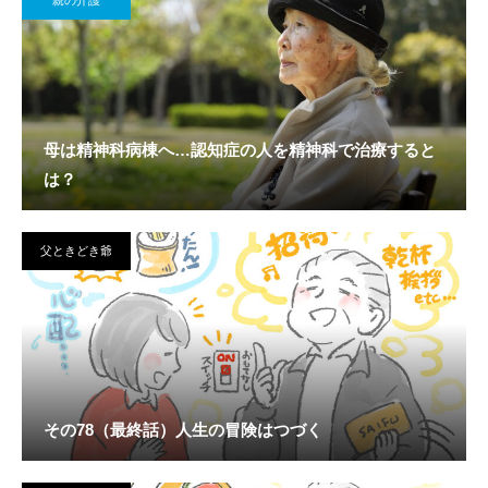
親の介護
母は精神科病棟へ…認知症の人を精神科で治療すると
は？
父ときどき爺
その78（最終話）人生の冒険はつづく