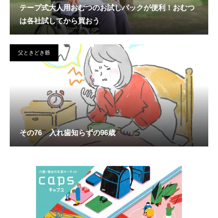
テープ式大人用おむつのお試しパックが便利！おむつ
は各社試してから買おう
父ときどき爺
その76 入れ歯知らずの96歳