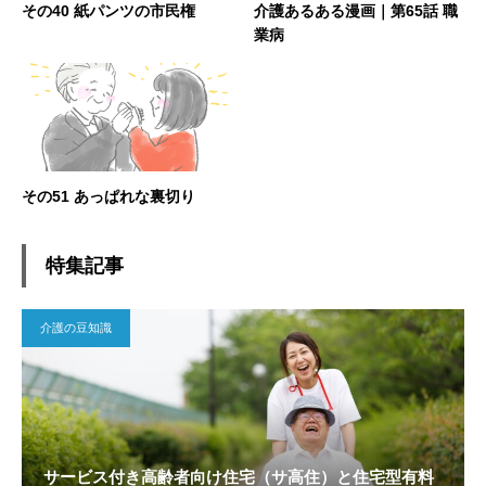
その40 紙パンツの市民権
介護あるある漫画｜第65話 職
業病
その51 あっぱれな裏切り
特集記事
介護の豆知識
サービス付き高齢者向け住宅（サ高住）と住宅型有料