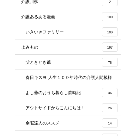
介護川柳
2
介護あるある漫画
100
いきいきファミリー
100
よみもの
197
父ときどき爺
78
春日キスヨ-人生１００年時代の介護人間模様
3
よし爺のおうち暮らし歳時記
46
アウトサイドからこんにちは！
26
余暇達人のススメ
14