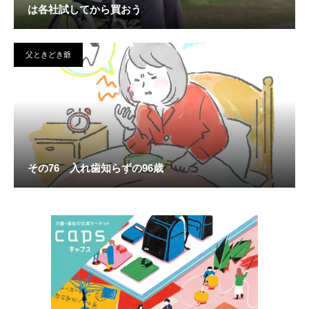
は各社試してから買おう
父ときどき爺
その76 入れ歯知らずの96歳