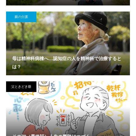
親の介護
母は精神科病棟へ…認知症の人を精神科で治療すると
は？
父ときどき爺