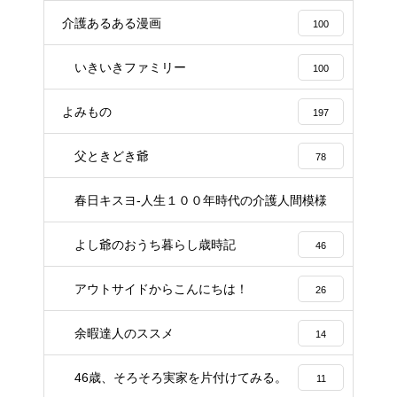
介護あるある漫画
100
いきいきファミリー
100
よみもの
197
父ときどき爺
78
春日キスヨ-人生１００年時代の介護人間模様
3
よし爺のおうち暮らし歳時記
46
アウトサイドからこんにちは！
26
余暇達人のススメ
14
46歳、そろそろ実家を片付けてみる。
11