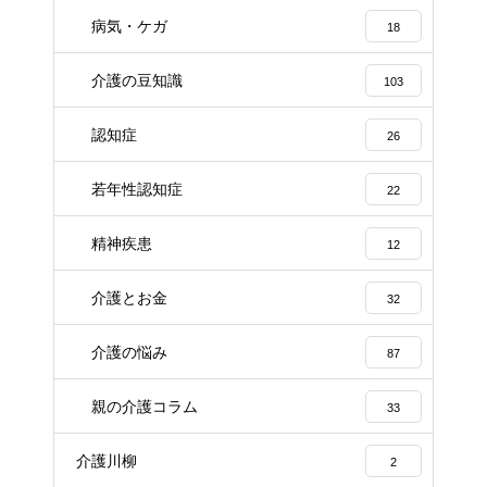
病気・ケガ
18
介護の豆知識
103
認知症
26
若年性認知症
22
精神疾患
12
介護とお金
32
介護の悩み
87
親の介護コラム
33
介護川柳
2