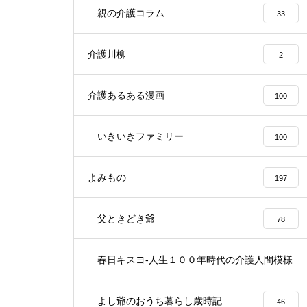
親の介護コラム
33
介護川柳
2
介護あるある漫画
100
いきいきファミリー
100
よみもの
197
父ときどき爺
78
春日キスヨ-人生１００年時代の介護人間模様
3
よし爺のおうち暮らし歳時記
46