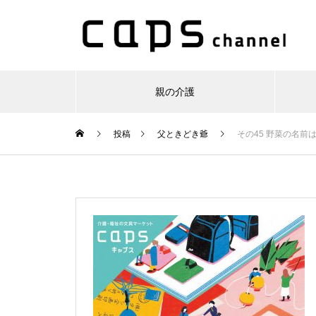
親の介護
投稿
父ときどき爺
その45 野菜の名前