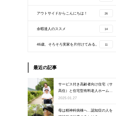
アウトサイドからこんにちは！
26
余暇達人のススメ
14
46歳、そろそろ実家を片付けてみる。
11
最近の記事
サービス付き高齢者向け住宅（サ
高住）と住宅型有料老人ホーム：
どちらを選ぶ？
2025.01.27
母は精神科病棟へ…認知症の人を