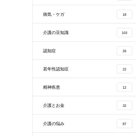
病気・ケガ
18
介護の豆知識
103
認知症
26
若年性認知症
22
精神疾患
12
介護とお金
32
介護の悩み
87