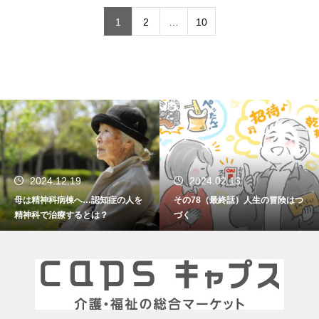
1
2
…
10
2024.12.19
2024.02.13
母は精神科病棟へ…認知症の人を
その78（最終話）人生の冒険はつ
精神科で治療するとは？
づく