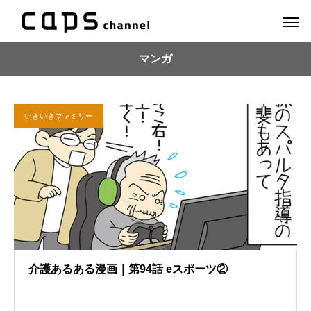
マンガ
いきいきファミリー
介護あるある漫画｜第94話 eスポーツ②