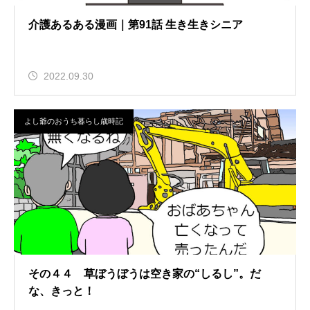
介護あるある漫画｜第91話 生き生きシニア
2022.09.30
よし爺のおうち暮らし歳時記
その４４ 草ぼうぼうは空き家の“しるし”。だ
な、きっと！