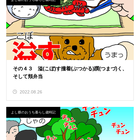
その４３ 溢(こぼ)す撞着(ぶつかる)躓(つまづ)く、
そして頬弁当
2022.08.26
よし爺のおうち暮らし歳時記