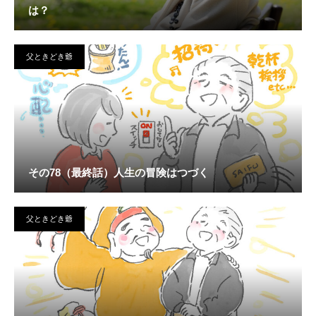
は？
父ときどき爺
その78（最終話）人生の冒険はつづく
父ときどき爺