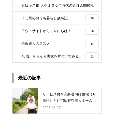
春日キスヨ-人生１００年時代の介護人間模様
3
よし爺のおうち暮らし歳時記
46
アウトサイドからこんにちは！
26
余暇達人のススメ
14
46歳、そろそろ実家を片付けてみる。
11
最近の記事
サービス付き高齢者向け住宅（サ
高住）と住宅型有料老人ホーム：
どちらを選ぶ？
2025.01.27