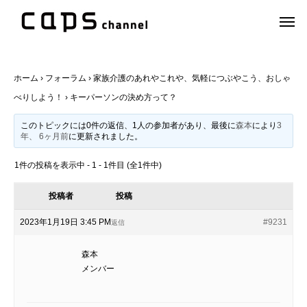
ホーム
›
フォーラム
›
家族介護のあれやこれや、気軽につぶやこう、おしゃ
べりしよう！
›
キーパーソンの決め方って？
このトピックには0件の返信、1人の参加者があり、最後に
森本
により
3
年、 6ヶ月前
に更新されました。
1件の投稿を表示中 - 1 - 1件目 (全1件中)
投稿者
投稿
2023年1月19日 3:45 PM
#9231
返信
森本
メンバー