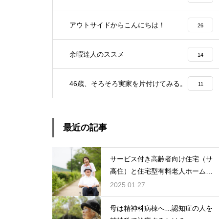
アウトサイドからこんにちは！
26
余暇達人のススメ
14
46歳、そろそろ実家を片付けてみる。
11
最近の記事
サービス付き高齢者向け住宅（サ
高住）と住宅型有料老人ホーム：
どちらを選ぶ？
2025.01.27
母は精神科病棟へ…認知症の人を