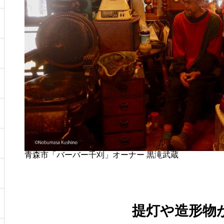
青森市「バーバー千刈」オーナー 黒滝武蔵
提灯や造形物