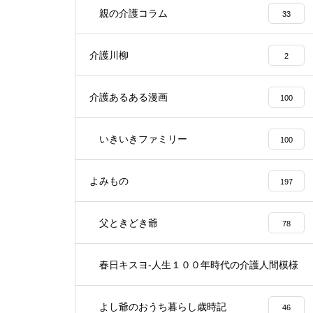
親の介護コラム
33
介護川柳
2
介護あるある漫画
100
いきいきファミリー
100
よみもの
197
父ときどき爺
78
春日キスヨ-人生１００年時代の介護人間模様
3
よし爺のおうち暮らし歳時記
46