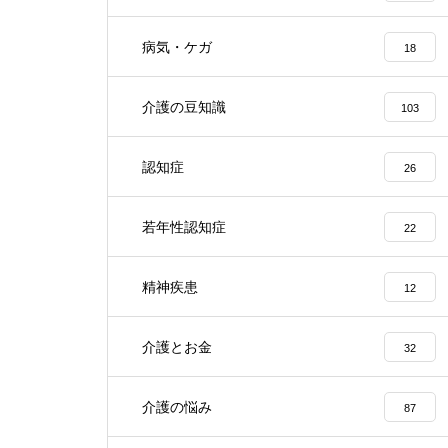
病気・ケガ
18
介護の豆知識
103
認知症
26
若年性認知症
22
精神疾患
12
介護とお金
32
介護の悩み
87