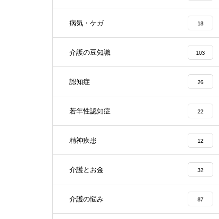
病気・ケガ
18
介護の豆知識
103
認知症
26
若年性認知症
22
精神疾患
12
介護とお金
32
介護の悩み
87