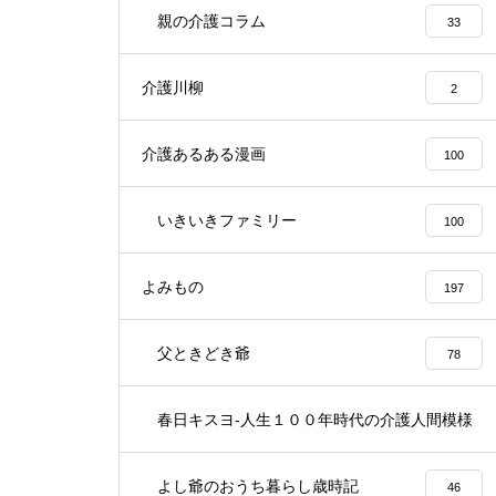
親の介護コラム
33
介護川柳
2
介護あるある漫画
100
いきいきファミリー
100
よみもの
197
父ときどき爺
78
春日キスヨ-人生１００年時代の介護人間模様
3
よし爺のおうち暮らし歳時記
46