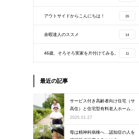
アウトサイドからこんにちは！
26
余暇達人のススメ
14
46歳、そろそろ実家を片付けてみる。
11
最近の記事
サービス付き高齢者向け住宅（サ
高住）と住宅型有料老人ホーム：
どちらを選ぶ？
2025.01.27
母は精神科病棟へ…認知症の人を