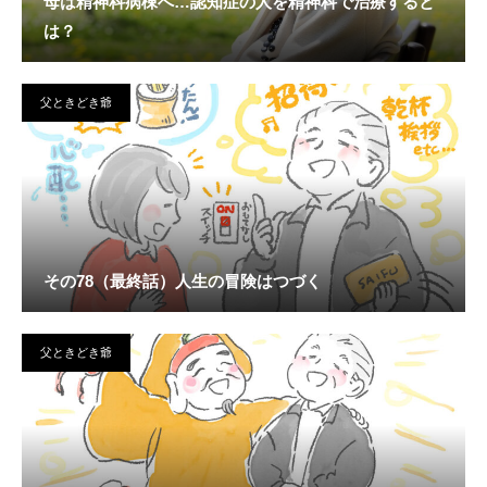
母は精神科病棟へ…認知症の人を精神科で治療すると
は？
父ときどき爺
その78（最終話）人生の冒険はつづく
父ときどき爺