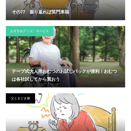
その77 振り返れば笑門来福
おすすめグッズ・サービス
テープ式大人用おむつのお試しパックが便利！おむつ
は各社試してから買おう
父ときどき爺