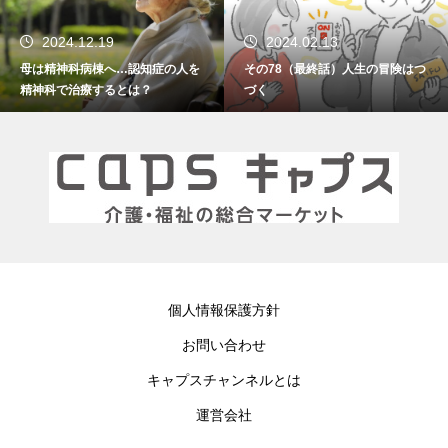
2024.02.13
2024.01.15
認知症の人を
その78（最終話）人生の冒険はつ
その77 振り返れば
は？
づく
個人情報保護方針
お問い合わせ
キャプスチャンネルとは
運営会社