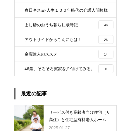
春日キスヨ-人生１００年時代の介護人間模様
3
よし爺のおうち暮らし歳時記
46
アウトサイドからこんにちは！
26
余暇達人のススメ
14
46歳、そろそろ実家を片付けてみる。
11
最近の記事
サービス付き高齢者向け住宅（サ
高住）と住宅型有料老人ホーム：
どちらを選ぶ？
2025.01.27