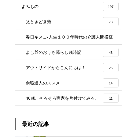
よみもの
197
父ときどき爺
78
春日キスヨ-人生１００年時代の介護人間模様
3
よし爺のおうち暮らし歳時記
46
アウトサイドからこんにちは！
26
余暇達人のススメ
14
46歳、そろそろ実家を片付けてみる。
11
最近の記事