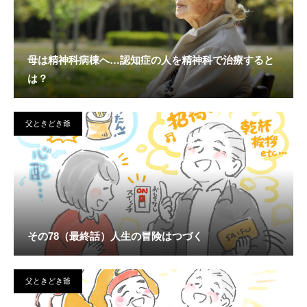
母は精神科病棟へ…認知症の人を精神科で治療すると
は？
父ときどき爺
その78（最終話）人生の冒険はつづく
父ときどき爺