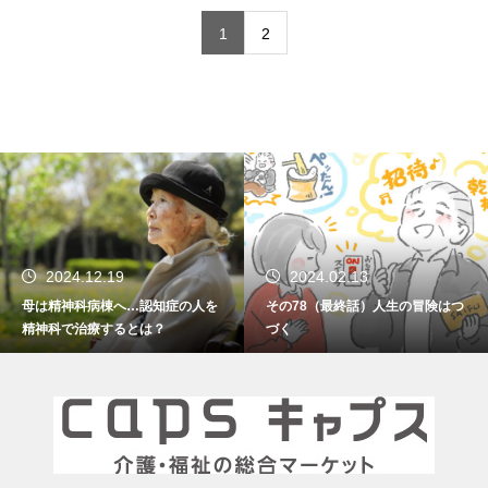
1
2
2024.12.19
2024.02.13
母は精神科病棟へ…認知症の人を
その78（最終話）人生の冒険はつ
精神科で治療するとは？
づく