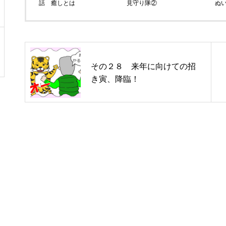
話 癒しとは
見守り隊②
ぬ
その２８ 来年に向けての招
き寅、降臨！