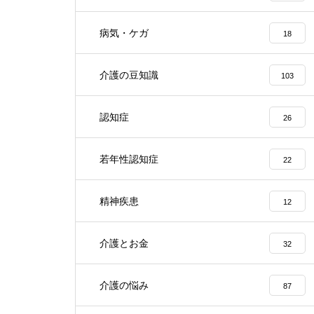
病気・ケガ
18
介護の豆知識
103
認知症
26
若年性認知症
22
精神疾患
12
介護とお金
32
介護の悩み
87