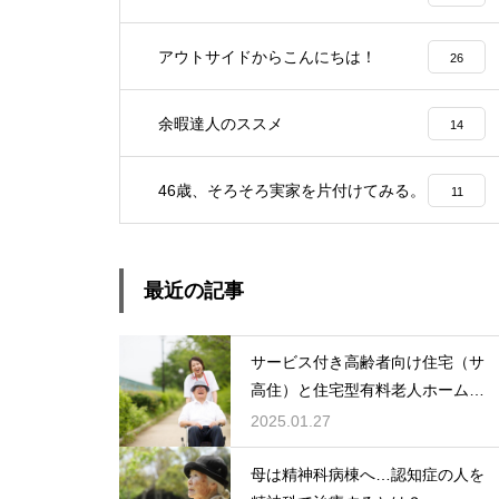
アウトサイドからこんにちは！
26
余暇達人のススメ
14
46歳、そろそろ実家を片付けてみる。
11
最近の記事
サービス付き高齢者向け住宅（サ
高住）と住宅型有料老人ホーム：
どちらを選ぶ？
2025.01.27
母は精神科病棟へ…認知症の人を