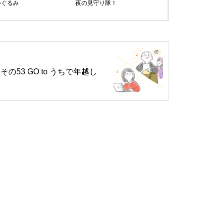
いぐるみ
夜の見守り隊！
その53 GO to うちで年越し