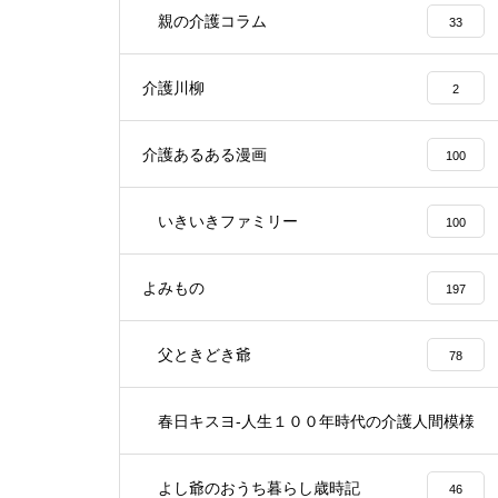
親の介護コラム
33
介護川柳
2
介護あるある漫画
100
いきいきファミリー
100
よみもの
197
父ときどき爺
78
春日キスヨ-人生１００年時代の介護人間模様
3
よし爺のおうち暮らし歳時記
46