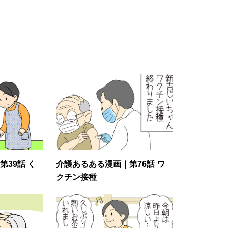
39話 く
介護あるある漫画｜第76話 ワ
クチン接種