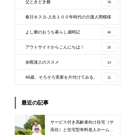
父ときどき爺
78
春日キスヨ-人生１００年時代の介護人間模様
3
よし爺のおうち暮らし歳時記
46
アウトサイドからこんにちは！
26
余暇達人のススメ
14
46歳、そろそろ実家を片付けてみる。
11
最近の記事
サービス付き高齢者向け住宅（サ
高住）と住宅型有料老人ホーム：