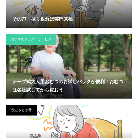
その77 振り返れば笑門来福
おすすめグッズ・サービス
テープ式大人用おむつのお試しパックが便利！おむつ
は各社試してから買おう
父ときどき爺