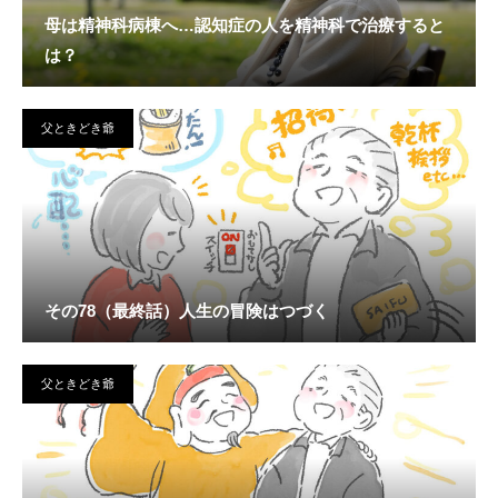
母は精神科病棟へ…認知症の人を精神科で治療すると
は？
父ときどき爺
その78（最終話）人生の冒険はつづく
父ときどき爺