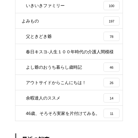
いきいきファミリー
100
よみもの
197
父ときどき爺
78
春日キスヨ-人生１００年時代の介護人間模様
3
よし爺のおうち暮らし歳時記
46
アウトサイドからこんにちは！
26
余暇達人のススメ
14
46歳、そろそろ実家を片付けてみる。
11