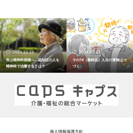
2024.02.13
2024.01.15
認知症の人を
その78（最終話）人生の冒険はつ
その77 振り返れ
は？
づく
個人情報保護方針