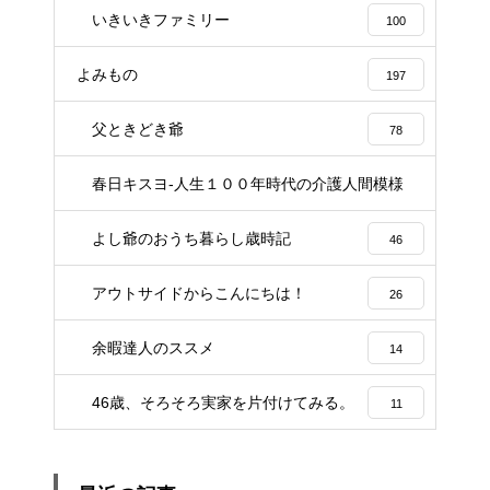
いきいきファミリー
100
よみもの
197
父ときどき爺
78
春日キスヨ-人生１００年時代の介護人間模様
3
よし爺のおうち暮らし歳時記
46
アウトサイドからこんにちは！
26
余暇達人のススメ
14
46歳、そろそろ実家を片付けてみる。
11