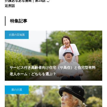
介護あるある漫画｜第15話 ご
近所話
特集記事
介護の豆知識
サービス付き高齢者向け住宅（サ高住）と住宅型有料
老人ホーム：どちらを選ぶ？
親の介護