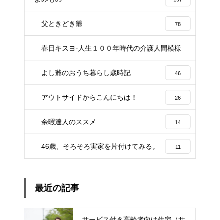
父ときどき爺
78
春日キスヨ-人生１００年時代の介護人間模様
3
よし爺のおうち暮らし歳時記
46
アウトサイドからこんにちは！
26
余暇達人のススメ
14
46歳、そろそろ実家を片付けてみる。
11
最近の記事
サービス付き高齢者向け住宅（サ