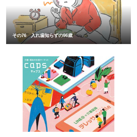
その76 入れ歯知らずの96歳