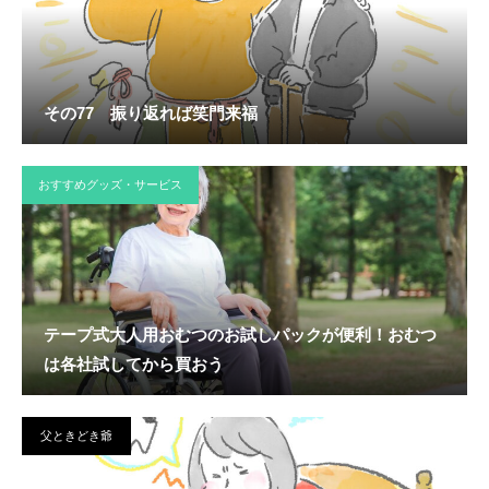
その77 振り返れば笑門来福
おすすめグッズ・サービス
テープ式大人用おむつのお試しパックが便利！おむつ
は各社試してから買おう
父ときどき爺