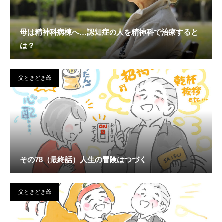
母は精神科病棟へ…認知症の人を精神科で治療すると
は？
父ときどき爺
その78（最終話）人生の冒険はつづく
父ときどき爺