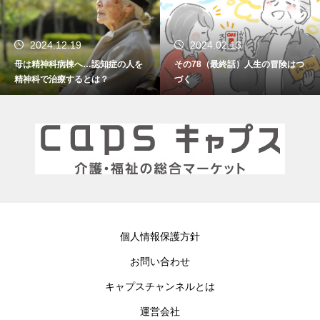
2024.02.13
2024.01.15
を
その78（最終話）人生の冒険はつ
その77 振り返れば笑門来福
づく
個人情報保護方針
お問い合わせ
キャプスチャンネルとは
運営会社