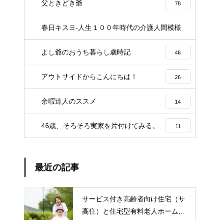
父ときどき爺
78
春日キスヨ-人生１００年時代の介護人間模様
3
よし爺のおうち暮らし歳時記
46
アウトサイドからこんにちは！
26
余暇達人のススメ
14
46歳、そろそろ実家を片付けてみる。
11
最近の記事
サービス付き高齢者向け住宅（サ
高住）と住宅型有料老人ホーム：