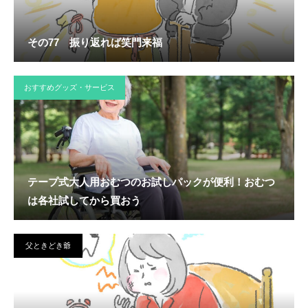
その77 振り返れば笑門来福
おすすめグッズ・サービス
テープ式大人用おむつのお試しパックが便利！おむつ
は各社試してから買おう
父ときどき爺