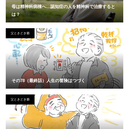
母は精神科病棟へ…認知症の人を精神科で治療すると
は？
父ときどき爺
その78（最終話）人生の冒険はつづく
父ときどき爺