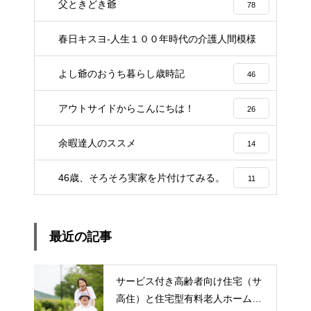
父ときどき爺
78
春日キスヨ-人生１００年時代の介護人間模様
3
よし爺のおうち暮らし歳時記
46
アウトサイドからこんにちは！
26
余暇達人のススメ
14
46歳、そろそろ実家を片付けてみる。
11
最近の記事
サービス付き高齢者向け住宅（サ
高住）と住宅型有料老人ホーム：