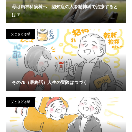
母は精神科病棟へ…認知症の人を精神科で治療すると
は？
父ときどき爺
その78（最終話）人生の冒険はつづく
父ときどき爺