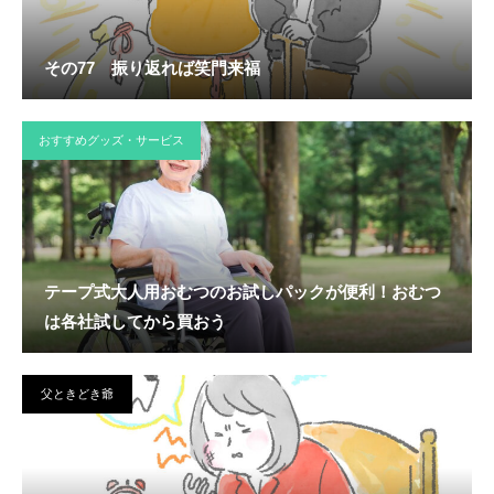
その77 振り返れば笑門来福
おすすめグッズ・サービス
テープ式大人用おむつのお試しパックが便利！おむつ
は各社試してから買おう
父ときどき爺